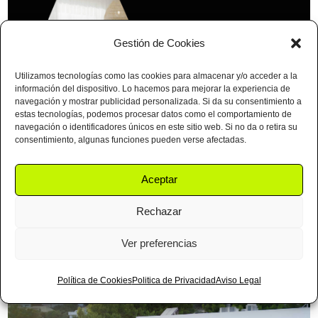
Gestión de Cookies
Utilizamos tecnologías como las cookies para almacenar y/o acceder a la
información del dispositivo. Lo hacemos para mejorar la experiencia de
navegación y mostrar publicidad personalizada. Si da su consentimiento a
estas tecnologías, podemos procesar datos como el comportamiento de
navegación o identificadores únicos en este sitio web. Si no da o retira su
consentimiento, algunas funciones pueden verse afectadas.
En esta ocasión presentamos el
vídeo
Aceptar
inmobiliario
del proyecto de reforma e
Rechazar
interiorismo llevado a cabo por
Ágata Estudio
en
un ático ubicado en Moraira (Alicante).
Ver preferencias
Política de Cookies
Politica de Privacidad
Aviso Legal